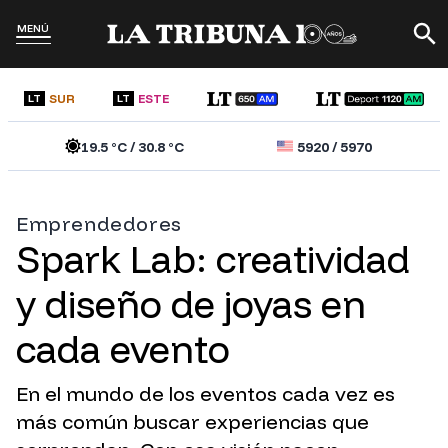
MENÚ
SUR
ESTE
LT
LT
19.5
°C /
30.8
°C
5920
/
5970
Emprendedores
Spark Lab: creatividad
y diseño de joyas en
cada evento
En el mundo de los eventos cada vez es
más común buscar experiencias que