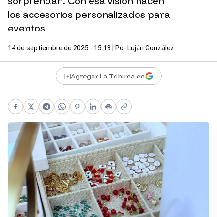
sorprendan. Con esa visión nacen
los accesorios personalizados para
eventos …
14 de septiembre de 2025 - 15:18
| Por
Luján González
Agregar La Tribuna en
Facebook
X
Telegram
WhatsApp
Pinterest
LinkedIn
Print
Copy link