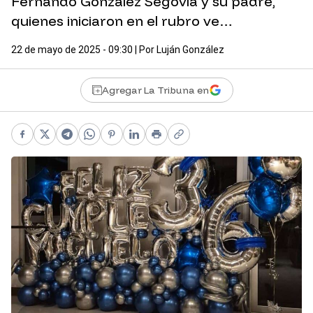
Fernando González Segovia y su padre,
quienes iniciaron en el rubro ve…
22 de mayo de 2025 - 09:30
| Por
Luján González
Agregar La Tribuna en
Facebook
X
Telegram
WhatsApp
Pinterest
LinkedIn
Print
Copy link