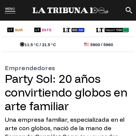
MENÚ
SUR
ESTE
LT
LT
11.5
°C /
21.5
°C
5900
/
5960
Emprendedores
Party Sol: 20 años
convirtiendo globos en
arte familiar
Una empresa familiar, especializada en el
arte con globos, nació de la mano de