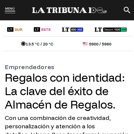
MENÚ
SUR
ESTE
LT
LT
13.5
°C /
20
°C
5900
/
5960
Emprendedores
Regalos con identidad:
La clave del éxito de
Almacén de Regalos.
Con una combinación de creatividad,
personalización y atención a los