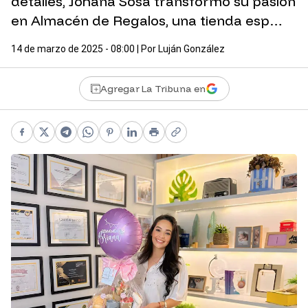
detalles, Johana Sosa transformó su pasión
en Almacén de Regalos, una tienda esp…
14 de marzo de 2025 - 08:00
| Por
Luján González
Agregar La Tribuna en
Facebook
X
Telegram
WhatsApp
Pinterest
LinkedIn
Print
Copy link