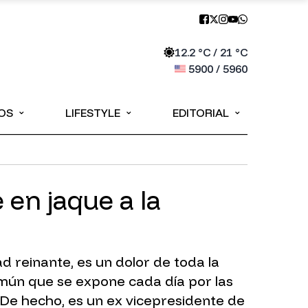
12.2
°C /
21
°C
5900
/
5960
⌄
⌄
⌄
OS
LIFESTYLE
EDITORIAL
 en jaque a la
d reinante, es un dolor de toda la
mún que se expone cada día por las
De hecho, es un ex vicepresidente de