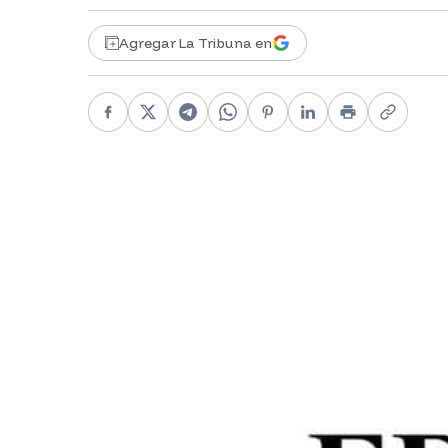
Agregar La Tribuna en
Facebook
X
Telegram
WhatsApp
Pinterest
LinkedIn
Print
Copy li