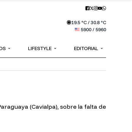
19.5
°C /
30.8
°C
5900
/
5960
⌄
⌄
⌄
OS
LIFESTYLE
EDITORIAL
araguaya (Cavialpa), sobre la falta de