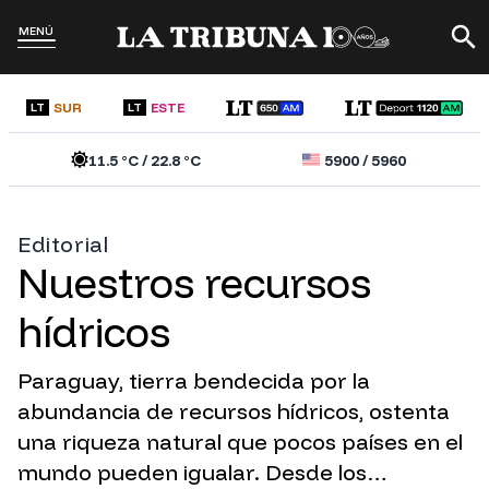
MENÚ
SUR
ESTE
LT
LT
11.5
°C /
22.8
°C
5900
/
5960
Editorial
Nuestros recursos
hídricos
Paraguay, tierra bendecida por la
abundancia de recursos hídricos, ostenta
una riqueza natural que pocos países en el
mundo pueden igualar. Desde los…