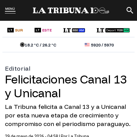
MENÚ
SUR
ESTE
LT
LT
18.2
°C /
26.2
°C
5920
/
5970
Editorial
Felicitaciones Canal 13
y Unicanal
La Tribuna felicita a Canal 13 y a Unicanal
por esta nueva etapa de crecimiento y
compromiso con el periodismo paraguayo.
29 de mayo de 2026 - 04:58
| Por
La Tribuna