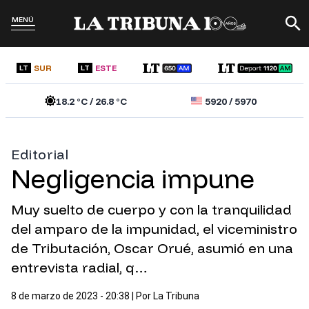
MENÚ
SUR
ESTE
LT
LT
18.2
°C /
26.8
°C
5920
/
5970
Editorial
Negligencia impune
Muy suelto de cuerpo y con la tranquilidad
del amparo de la impunidad, el viceministro
de Tributación, Oscar Orué, asumió en una
entrevista radial, q…
8 de marzo de 2023 - 20:38
| Por
La Tribuna