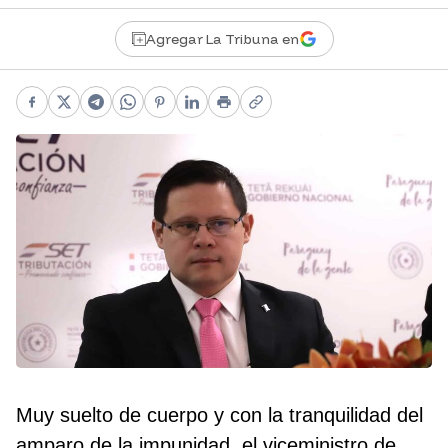
Agregar La Tribuna en
Facebook
X
Telegram
WhatsApp
Pinterest
LinkedIn
Print
Copy link
Muy suelto de cuerpo y con la tranquilidad del
amparo de la impunidad, el viceministro de