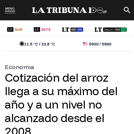
MENÚ
SUR
ESTE
LT
LT
11.5
°C /
22.8
°C
5900
/
5960
Economia
Cotización del arroz
llega a su máximo del
año y a un nivel no
alcanzado desde el
2008