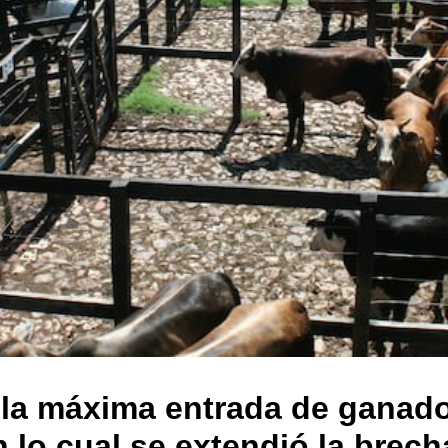
ó la máxima entrada de ganado
on lo cual se extendió la brec