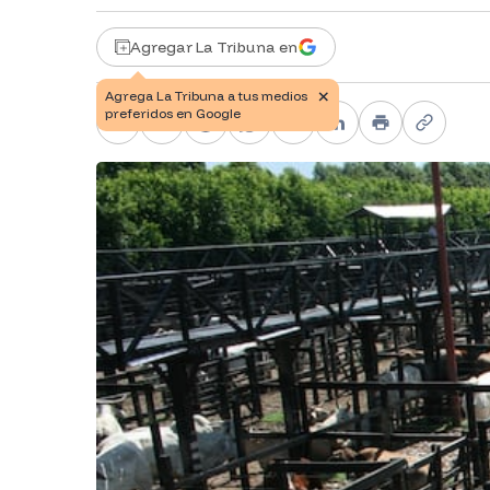
Agregar La Tribuna en
Facebook
X
Telegram
WhatsApp
Pinterest
LinkedIn
Print
Copy li