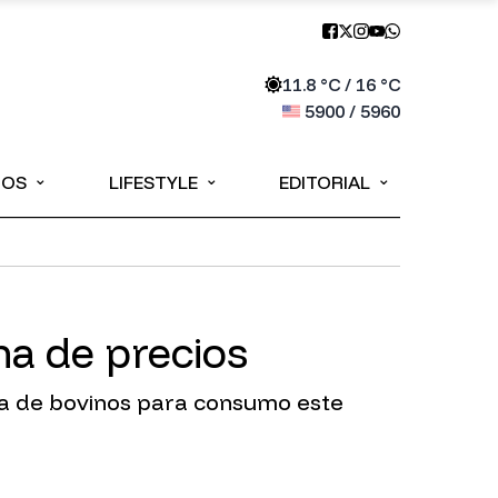
11.8
°C /
16
°C
5900
/
5960
⌄
⌄
⌄
IOS
LIFESTYLE
EDITORIAL
ma de precios
ada de bovinos para consumo este