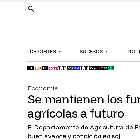
⌄
⌄
DEPORTES
SUCESOS
POLÍ
SUR
ESTE
LT
LT
Economia
Se mantienen los fu
agrícolas a futuro
El Departamento de Agricultura de Est
buen avance y condición en soj…