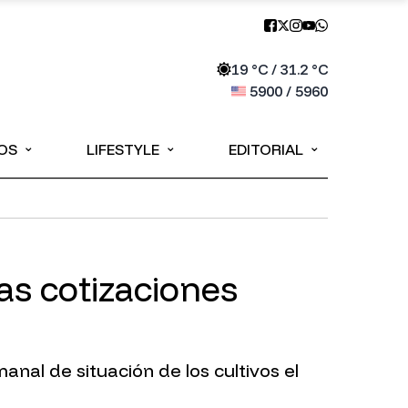
19
°C /
31.2
°C
5900
/
5960
⌄
⌄
⌄
OS
LIFESTYLE
EDITORIAL
as cotizaciones
nal de situación de los cultivos el