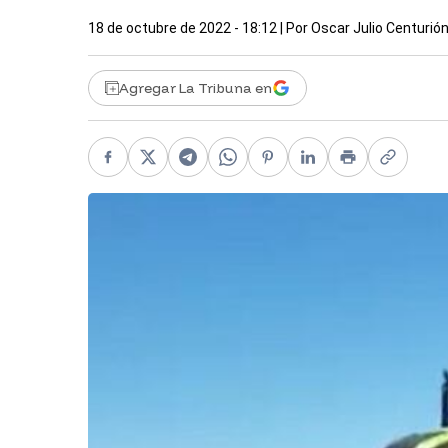
18 de octubre de 2022 - 18:12
| Por
Oscar Julio Centurió
Agregar La Tribuna en
Facebook
X
Telegram
WhatsApp
Pinterest
LinkedIn
Print
Copy li