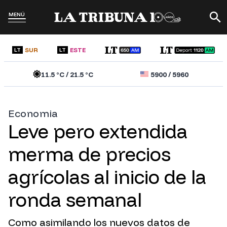
MENÚ
SUR
ESTE
LT
LT
11.5
°C /
21.5
°C
5900
/
5960
Economia
Leve pero extendida
merma de precios
agrícolas al inicio de la
ronda semanal
Como asimilando los nuevos datos de