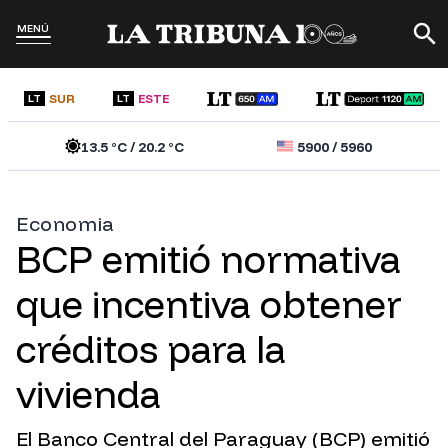
MENÚ
SUR
ESTE
LT
LT
13.5
°C /
20.2
°C
5900
/
5960
Economia
BCP emitió normativa
que incentiva obtener
créditos para la
vivienda
El Banco Central del Paraguay (BCP) emitió