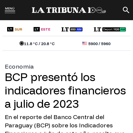
MENÚ
SUR
ESTE
LT
LT
11.8
°C /
20.8
°C
5900
/
5960
Economia
BCP presentó los
indicadores financieros
a julio de 2023
En el reporte del Banco Central del
Paraguay (BCP) sobre los Indicadores