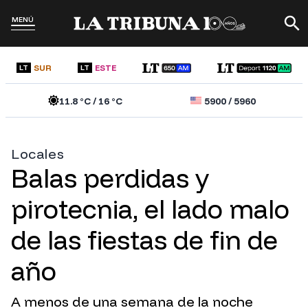
MENÚ
SUR
ESTE
LT
LT
11.8
°C /
16
°C
5900
/
5960
Locales
Balas perdidas y
pirotecnia, el lado malo
de las fiestas de fin de
año
A menos de una semana de la noche