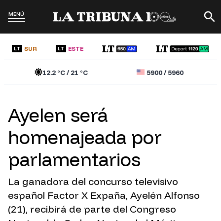
MENÚ
SUR
ESTE
LT
LT
12.2
°C /
21
°C
5900
/
5960
Ayelen será
homenajeada por
parlamentarios
La ganadora del concurso televisivo
español Factor X Expaña, Ayelén Alfonso
(21), recibirá de parte del Congreso