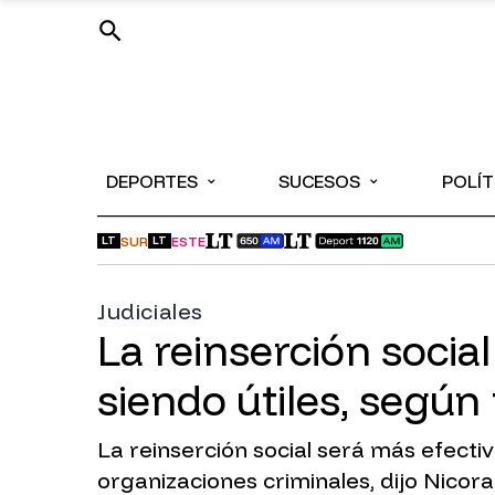
⌄
⌄
DEPORTES
SUCESOS
POLÍT
SUR
ESTE
LT
LT
Judiciales
La reinserción socia
siendo útiles, según
La reinserción social será más efect
organizaciones criminales, dijo Nicora