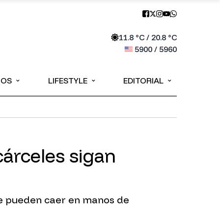
11.8
°C /
20.8
°C
5900
/
5960
⌄
⌄
⌄
IOS
LIFESTYLE
EDITORIAL
cárceles sigan
onde pueden caer en manos de