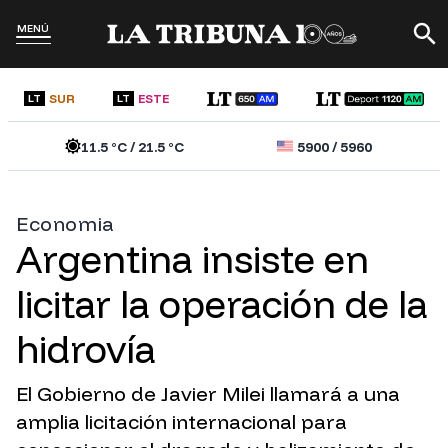
MENÚ
SUR
ESTE
LT
LT
11.5
°C /
21.5
°C
5900
/
5960
Economia
Argentina insiste en
licitar la operación de la
hidrovía
El Gobierno de Javier Milei llamará a una
amplia licitación internacional para