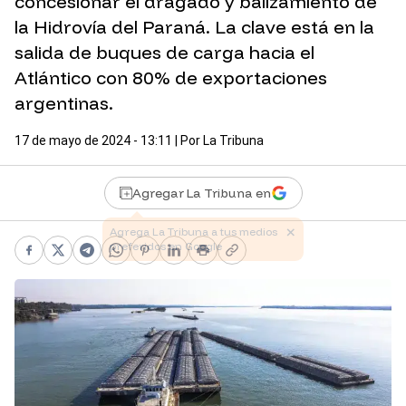
concesionar el dragado y balizamiento de
la Hidrovía del Paraná. La clave está en la
salida de buques de carga hacia el
Atlántico con 80% de exportaciones
argentinas.
17 de mayo de 2024 - 13:11
| Por
La Tribuna
Agregar La Tribuna en
Facebook
X
Telegram
WhatsApp
Pinterest
LinkedIn
Print
Copy link