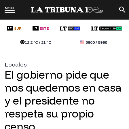
MENÚ
SUR
ESTE
LT
LT
12.2
°C /
21
°C
5900
/
5960
Locales
El gobierno pide que
nos quedemos en casa
y el presidente no
respeta su propio
censo