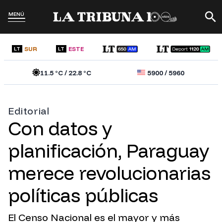
MENÚ
SUR
ESTE
LT
LT
11.5
°C /
22.8
°C
5900
/
5960
Editorial
Con datos y
planificación, Paraguay
merece revolucionarias
políticas públicas
El Censo Nacional es el mayor y más