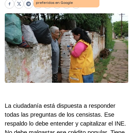
Facebook
X
Telegram
WhatsApp
Pinterest
LinkedIn
Print
Copy link
La ciudadanía está dispuesta a responder
todas las preguntas de los censistas. Ese
respaldo lo debe entender y capitalizar el INE.
No debe malgastar ese crédito popular. Tiene