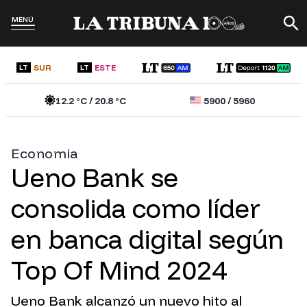
MENÚ
SUR
ESTE
LT
LT
12.2
°C /
20.8
°C
5900
/
5960
Economia
Ueno Bank se
consolida como líder
en banca digital según
Top Of Mind 2024
Ueno Bank alcanzó un nuevo hito al