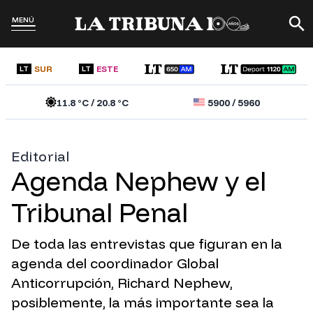
MENÚ
SUR
ESTE
LT
LT
11.8
°C /
20.8
°C
5900
/
5960
Editorial
Agenda Nephew y el
Tribunal Penal
De toda las entrevistas que figuran en la
agenda del coordinador Global
Anticorrupción, Richard Nephew,
posiblemente, la más importante sea la