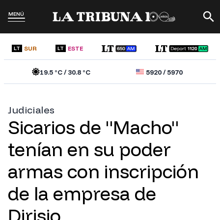
MENÚ
SUR
ESTE
LT
LT
19.5
°C /
30.8
°C
5920
/
5970
Judiciales
Sicarios de "Macho"
tenían en su poder
armas con inscripción
de la empresa de
Dirisio