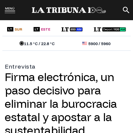
MENÚ
SUR
ESTE
LT
LT
11.5
°C /
22.8
°C
5900
/
5960
Entrevista
Firma electrónica, un
paso decisivo para
eliminar la burocracia
estatal y apostar a la
sustentabilidad