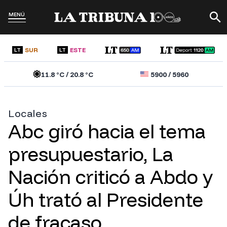
MENÚ
SUR
ESTE
LT
LT
11.8
°C /
20.8
°C
5900
/
5960
Locales
Abc giró hacia el tema
presupuestario, La
Nación criticó a Abdo y
Úh trató al Presidente
de fracaso