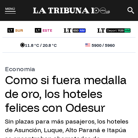
MENÚ
SUR
ESTE
LT
LT
11.8
°C /
20.8
°C
5900
/
5960
Economia
Como si fuera medalla
de oro, los hoteles
felices con Odesur
Sin plazas para más pasajeros, los hoteles
de Asunción, Luque, Alto Paraná e Itapúa