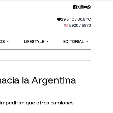
19.5
°C /
30.8
°C
5920
/
5970
⌄
⌄
⌄
OS
LIFESTYLE
EDITORIAL
cia la Argentina
s impedirán que otros camiones