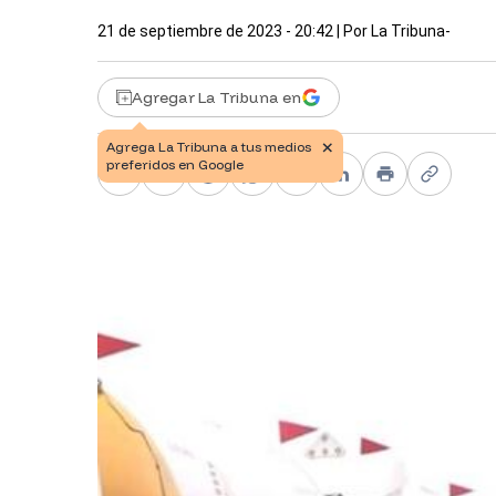
21 de septiembre de 2023 - 20:42
| Por
La Tribuna-
Agregar La Tribuna en
Facebook
X
Telegram
WhatsApp
Pinterest
LinkedIn
Print
Copy li