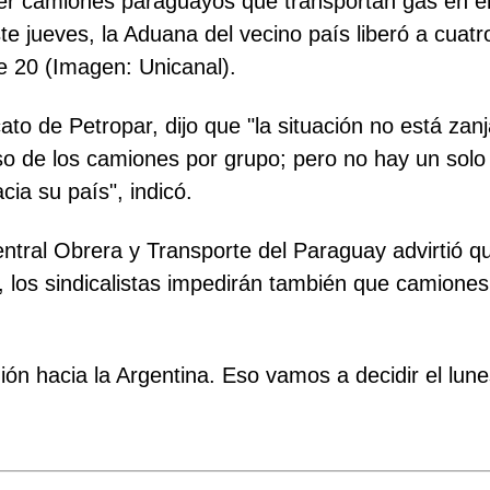
ner camiones paraguayos que transportan gas en el
e jueves, la Aduana del vecino país liberó a cuat
e 20 (Imagen: Unicanal).
ato de Petropar, dijo que "la situación no está za
paso de los camiones por grupo; pero no hay un so
ia su país", indicó.
Central Obrera y Transporte del Paraguay advirtió q
, los sindicalistas impedirán también que camione
 hacia la Argentina. Eso vamos a decidir el lunes",