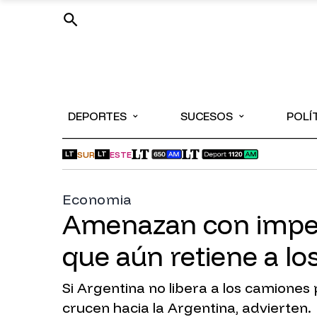
⌄
⌄
DEPORTES
SUCESOS
POLÍ
SUR
ESTE
LT
LT
Economia
Amenazan con imped
que aún retiene a l
Si Argentina no libera a los camione
crucen hacia la Argentina, advierten.