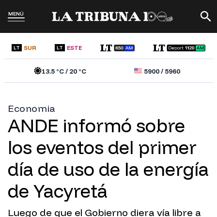
MENÚ
SUR
ESTE
LT
LT
13.5
°C /
20
°C
5900
/
5960
Economia
ANDE informó sobre
los eventos del primer
día de uso de la energía
de Yacyretá
Luego de que el Gobierno diera vía libre a