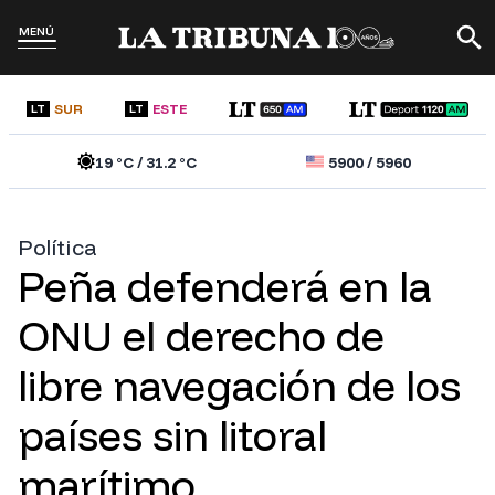
MENÚ
SUR
ESTE
LT
LT
19
°C /
31.2
°C
5900
/
5960
Política
Peña defenderá en la
ONU el derecho de
libre navegación de los
países sin litoral
marítimo