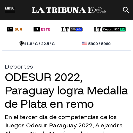
MENÚ
SUR
ESTE
LT
LT
11.8
°C /
22.5
°C
5900
/
5960
Deportes
ODESUR 2022,
Paraguay logra Medalla
de Plata en remo
En el tercer día de competencias de los
Juegos Odesur Paraguay 2022, Alejandra