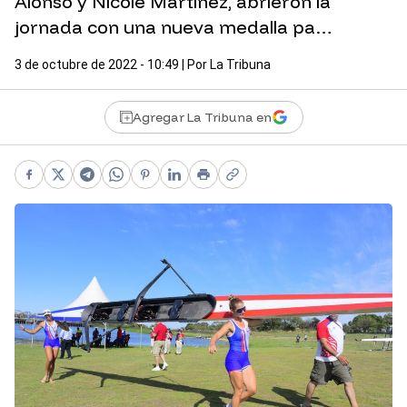
Alonso y Nicole Martínez, abrieron la
jornada con una nueva medalla pa…
3 de octubre de 2022 - 10:49
| Por
La Tribuna
Agregar La Tribuna en
Facebook
X
Telegram
WhatsApp
Pinterest
LinkedIn
Print
Copy link