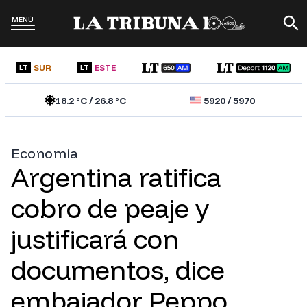
MENÚ
SUR
ESTE
LT
LT
18.2
°C /
26.8
°C
5920
/
5970
Economia
Argentina ratifica
cobro de peaje y
justificará con
documentos, dice
embajador Peppo