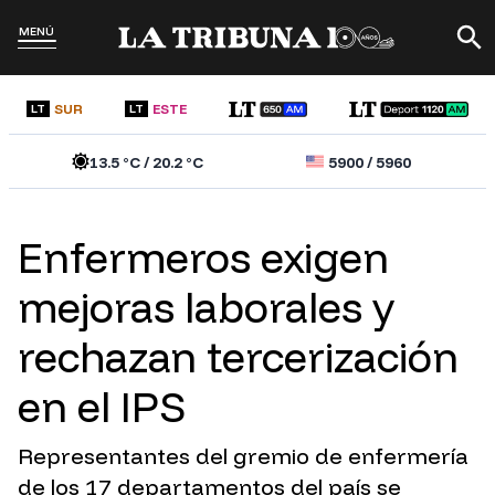
MENÚ
SUR
ESTE
LT
LT
13.5
°C /
20.2
°C
5900
/
5960
Enfermeros exigen
mejoras laborales y
rechazan tercerización
en el IPS
Representantes del gremio de enfermería
de los 17 departamentos del país se