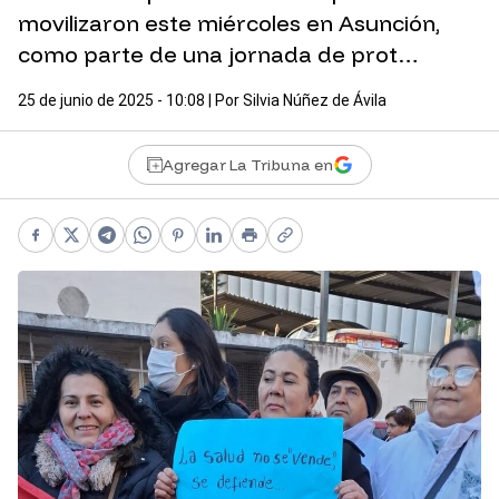
movilizaron este miércoles en Asunción,
como parte de una jornada de prot…
25 de junio de 2025 - 10:08
| Por
Silvia Núñez de Ávila
Agregar La Tribuna en
Facebook
X
Telegram
WhatsApp
Pinterest
LinkedIn
Print
Copy link