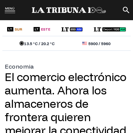
MENÚ
SUR
ESTE
LT
LT
13.5
°C /
20.2
°C
5900
/
5960
Economia
El comercio electrónico
aumenta. Ahora los
almaceneros de
frontera quieren
mejorar la conectividad