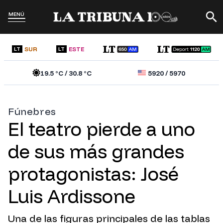
MENÚ
SUR
ESTE
LT
LT
19.5
°C /
30.8
°C
5920
/
5970
Fúnebres
El teatro pierde a uno
de sus más grandes
protagonistas: José
Luis Ardissone
Una de las figuras principales de las tablas