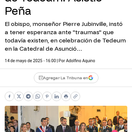
Peña
El obispo, monseñor Pierre Jubinville, instó
a tener esperanza ante "traumas" que
todavía existen, en celebración de Tedeum
en la Catedral de Asunció…
14 de mayo de 2025 - 16:00
| Por
Adolfino Aquino
Agregar La Tribuna en
Facebook
X
Telegram
WhatsApp
Pinterest
LinkedIn
Print
Copy link