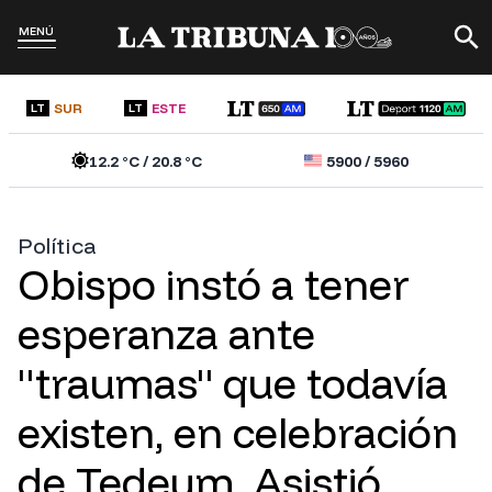
MENÚ
SUR
ESTE
LT
LT
12.2
°C /
20.8
°C
5900
/
5960
Política
Obispo instó a tener
esperanza ante
"traumas" que todavía
existen, en celebración
de Tedeum. Asistió