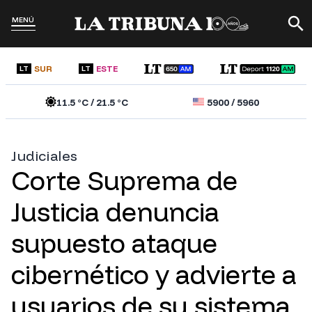
MENÚ
SUR
ESTE
LT
LT
11.5
°C /
21.5
°C
5900
/
5960
Judiciales
Corte Suprema de
Justicia denuncia
supuesto ataque
cibernético y advierte a
usuarios de su sistema