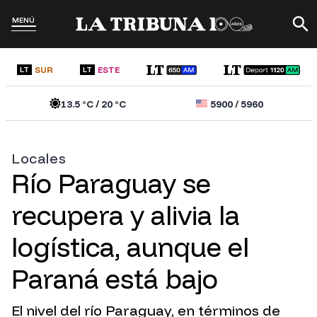
MENÚ
SUR
ESTE
LT
LT
13.5
°C /
20
°C
5900
/
5960
Locales
Río Paraguay se
recupera y alivia la
logística, aunque el
Paraná está bajo
El nivel del río Paraguay, en términos de