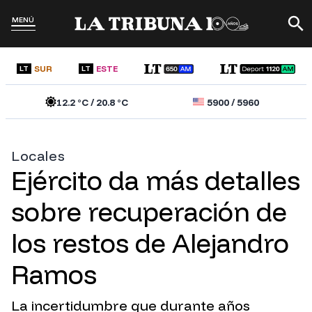
MENÚ
SUR
ESTE
LT
LT
12.2
°C /
20.8
°C
5900
/
5960
Locales
Ejército da más detalles
sobre recuperación de
los restos de Alejandro
Ramos
La incertidumbre que durante años