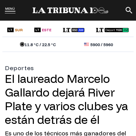
MENÚ
SUR
ESTE
LT
LT
11.8
°C /
22.5
°C
5900
/
5960
Deportes
El laureado Marcelo
Gallardo dejará River
Plate y varios clubes ya
están detrás de él
Es uno de los técnicos más ganadores del