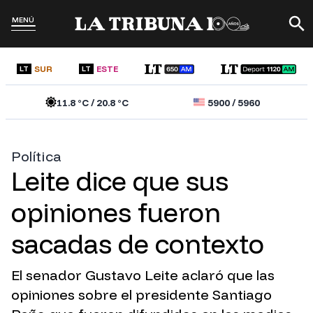
MENÚ
SUR
ESTE
LT
LT
11.8
°C /
20.8
°C
5900
/
5960
Política
Leite dice que sus
opiniones fueron
sacadas de contexto
El senador Gustavo Leite aclaró que las
opiniones sobre el presidente Santiago