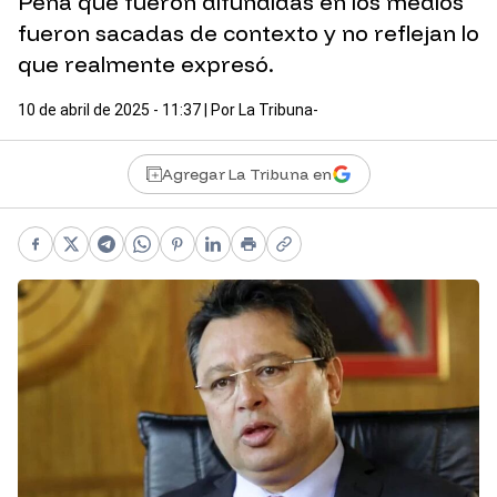
Peña que fueron difundidas en los medios
fueron sacadas de contexto y no reflejan lo
que realmente expresó.
10 de abril de 2025 - 11:37
| Por
La Tribuna-
Agregar La Tribuna en
Facebook
X
Telegram
WhatsApp
Pinterest
LinkedIn
Print
Copy link