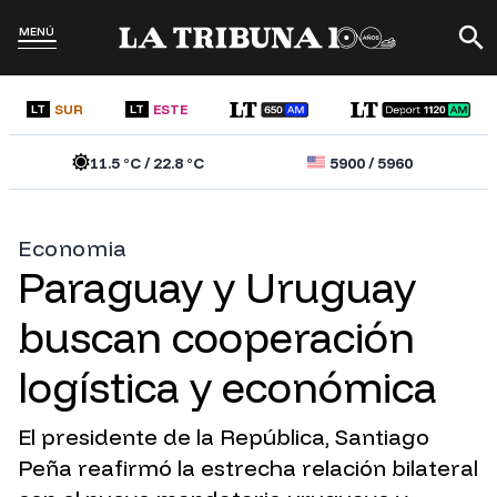
MENÚ
SUR
ESTE
LT
LT
11.5
°C /
22.8
°C
5900
/
5960
Economia
Paraguay y Uruguay
buscan cooperación
logística y económica
El presidente de la República, Santiago
Peña reafirmó la estrecha relación bilateral