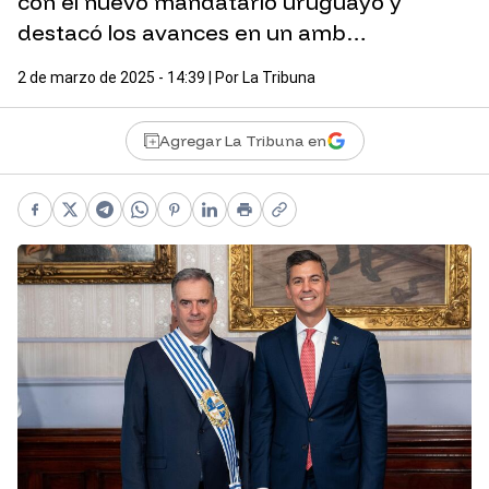
con el nuevo mandatario uruguayo y
destacó los avances en un amb…
2 de marzo de 2025 - 14:39
| Por
La Tribuna
Agregar La Tribuna en
Facebook
X
Telegram
WhatsApp
Pinterest
LinkedIn
Print
Copy link