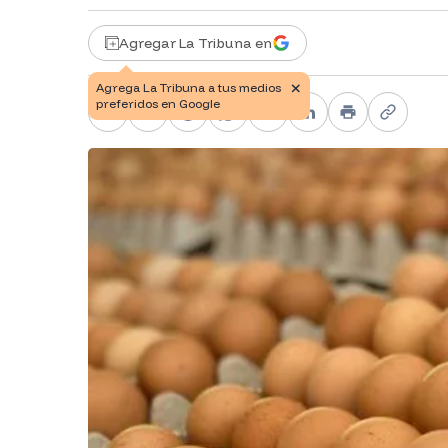
Agregar La Tribuna en
Facebook
X
Telegram
WhatsApp
Pinterest
LinkedIn
Print
Copy li