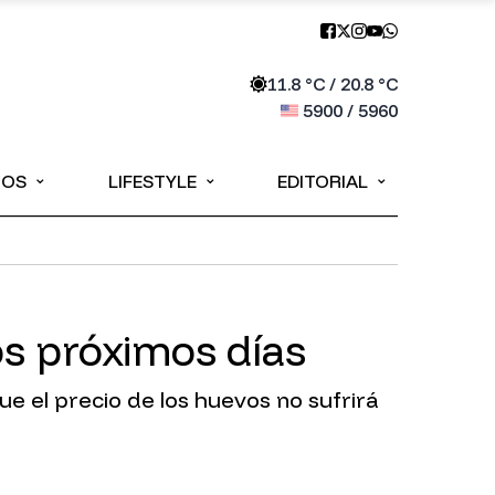
11.8
°C /
20.8
°C
5900
/
5960
⌄
⌄
⌄
IOS
LIFESTYLE
EDITORIAL
os próximos días
ue el precio de los huevos no sufrirá