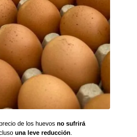
 precio de los huevos
no sufrirá
ncluso
una leve reducción
.