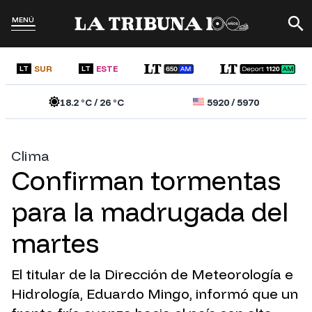
MENÚ
SUR
ESTE
LT
LT
18.2
°C /
26
°C
5920
/
5970
Clima
Confirman tormentas
para la madrugada del
martes
El titular de la Dirección de Meteorología e
Hidrología, Eduardo Mingo, informó que un