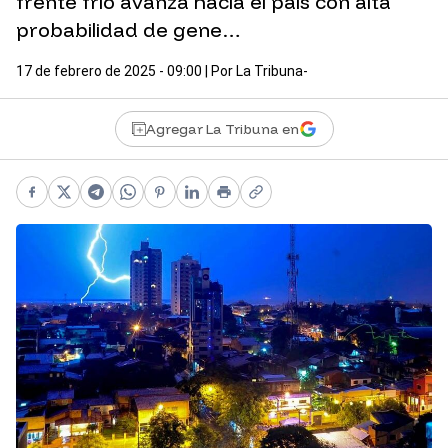
frente frío avanza hacia el país con alta
probabilidad de gene…
17 de febrero de 2025 - 09:00
| Por
La Tribuna-
Agregar La Tribuna en
Facebook
X
Telegram
WhatsApp
Pinterest
LinkedIn
Print
Copy link