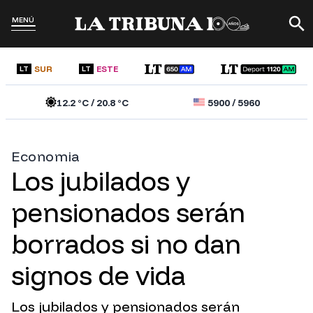
MENÚ
SUR
ESTE
LT
LT
12.2
°C /
20.8
°C
5900
/
5960
Economia
Los jubilados y
pensionados serán
borrados si no dan
signos de vida
Los jubilados y pensionados serán