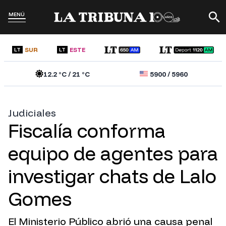
MENÚ
SUR
ESTE
LT
LT
12.2
°C /
21
°C
5900
/
5960
Judiciales
Fiscalía conforma
equipo de agentes para
investigar chats de Lalo
Gomes
El Ministerio Público abrió una causa penal