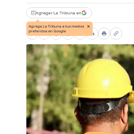
Agregar La Tribuna en
Facebook
X
Telegram
WhatsApp
Pinterest
LinkedIn
Print
Copy li