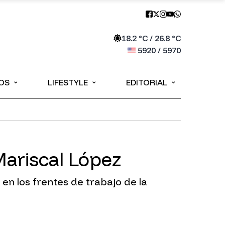
18.2
°C /
26.8
°C
5920
/
5970
⌄
⌄
⌄
OS
LIFESTYLE
EDITORIAL
Mariscal López
 en los frentes de trabajo de la