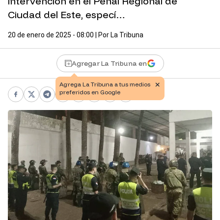
intervención en el Penal Regional de
Ciudad del Este, especí…
20 de enero de 2025 - 08:00
| Por
La Tribuna
Agregar La Tribuna en
Facebook
X
Telegram
WhatsApp
Pinterest
LinkedIn
Print
Copy link