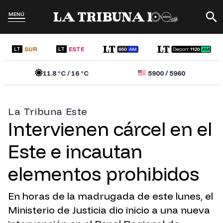
MENÚ
SUR
ESTE
LT
LT
11.8
°C /
16
°C
5900
/
5960
La Tribuna Este
Intervienen cárcel en el
Este e incautan
elementos prohibidos
En horas de la madrugada de este lunes, el
Ministerio de Justicia dio inicio a una nueva