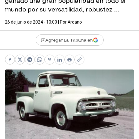
ganado una gran popularidad en todo el
mundo por su versatilidad, robustez …
26 de junio de 2024 - 10:00
| Por
Arcano
Agregar La Tribuna en
Facebook
X
Telegram
WhatsApp
Pinterest
LinkedIn
Print
Copy link