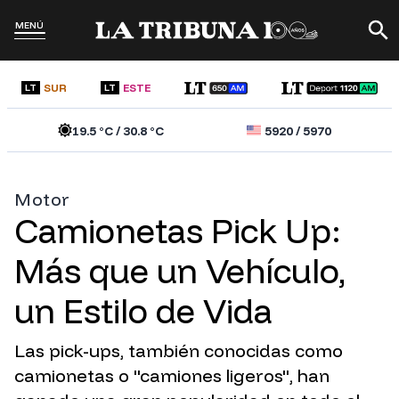
MENÚ
SUR
ESTE
LT
LT
19.5
°C /
30.8
°C
5920
/
5970
Motor
Camionetas Pick Up:
Más que un Vehículo,
un Estilo de Vida
Las pick-ups, también conocidas como
camionetas o "camiones ligeros", han