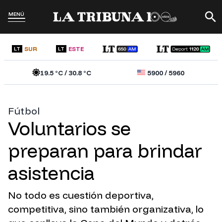
MENÚ
SUR
ESTE
LT
LT
19.5
°C /
30.8
°C
5900
/
5960
Fútbol
Voluntarios se
preparan para brindar
asistencia
No todo es cuestión deportiva,
competitiva, sino también organizativa, lo