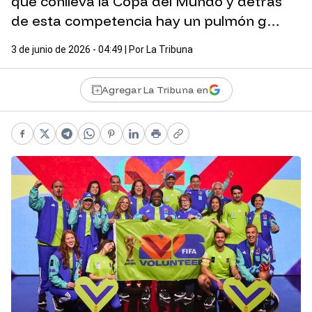
que conlleva la Copa del Mundo y detrás
de esta competencia hay un pulmón g…
3 de junio de 2026 - 04:49
| Por
La Tribuna
Agregar La Tribuna en
Facebook
X
Telegram
WhatsApp
Pinterest
LinkedIn
Print
Copy link