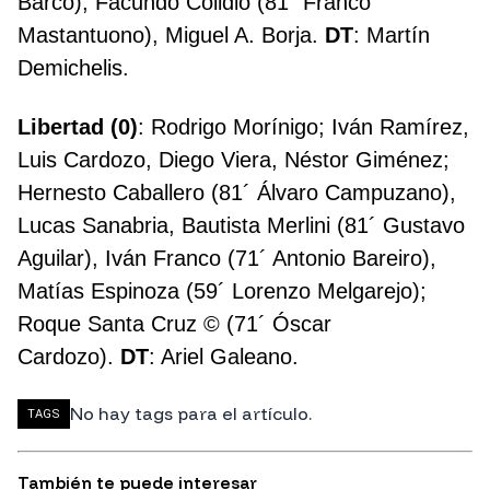
Barco); Facundo Colidio (81´ Franco
Mastantuono), Miguel A. Borja.
DT
: Martín
Demichelis.
Libertad (0)
: Rodrigo Morínigo; Iván Ramírez,
Luis Cardozo, Diego Viera, Néstor Giménez;
Hernesto Caballero (81´ Álvaro Campuzano),
Lucas Sanabria, Bautista Merlini (81´ Gustavo
Aguilar), Iván Franco (71´ Antonio Bareiro),
Matías Espinoza (59´ Lorenzo Melgarejo);
Roque Santa Cruz © (71´ Óscar
Cardozo).
DT
: Ariel Galeano.
No hay tags para el artículo.
TAGS
También te puede interesar