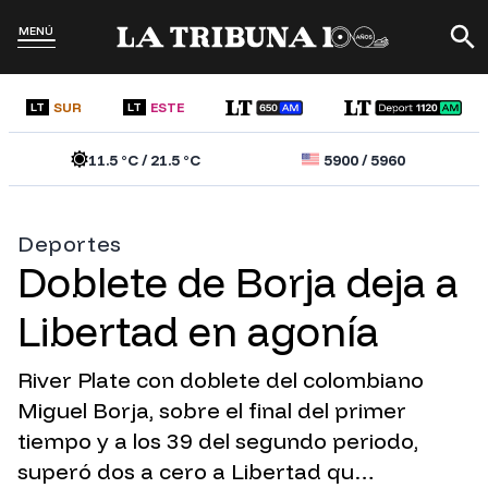
MENÚ
SUR
ESTE
LT
LT
11.5
°C /
21.5
°C
5900
/
5960
Deportes
Doblete de Borja deja a
Libertad en agonía
River Plate con doblete del colombiano
Miguel Borja, sobre el final del primer
tiempo y a los 39 del segundo periodo,
superó dos a cero a Libertad qu…